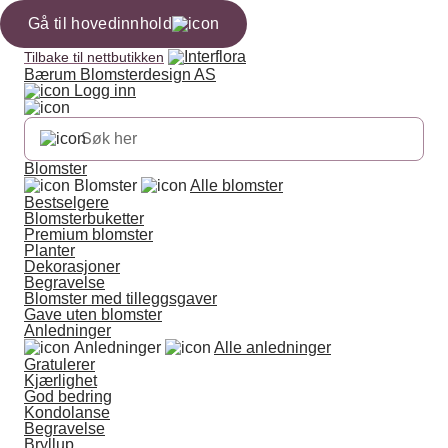
Gå til hovedinnhold
Tilbake til nettbutikken
Bærum Blomsterdesign AS
Logg inn
Blomster
Blomster
Alle blomster
Bestselgere
Blomsterbuketter
Premium blomster
Planter
Dekorasjoner
Begravelse
Blomster med tilleggsgaver
Gave uten blomster
Anledninger
Anledninger
Alle anledninger
Gratulerer
Kjærlighet
God bedring
Kondolanse
Begravelse
Bryllup