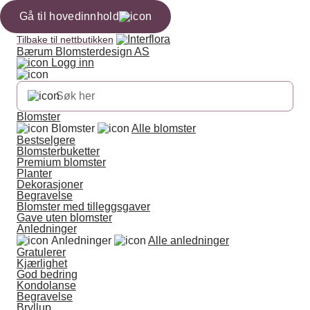
Gå til hovedinnhold
Tilbake til nettbutikken
Bærum Blomsterdesign AS
Logg inn
Blomster
Blomster
Alle blomster
Bestselgere
Blomsterbuketter
Premium blomster
Planter
Dekorasjoner
Begravelse
Blomster med tilleggsgaver
Gave uten blomster
Anledninger
Anledninger
Alle anledninger
Gratulerer
Kjærlighet
God bedring
Kondolanse
Begravelse
Bryllup