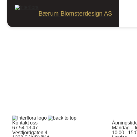
Anledninger
Brudebukett
Brudebukett
Bærum Blomsterdesign AS
Sorter
Kontakt oss
Åpningstid
67 54 13 47
Mandag – f
Vestfjordgaten 4
10:00 - 15: