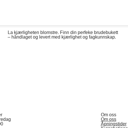
La kjærligheten blomstre. Finn din perfeke brudebukett
– håndlaget og levert med kjærlighet og fagkunnskap.
er
Om oss
redag
Om oss
00
Åpningstider