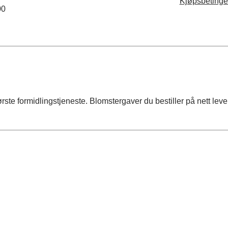
Kjøpsbetinge
00
e formidlingstjeneste. Blomstergaver du bestiller på nett levere