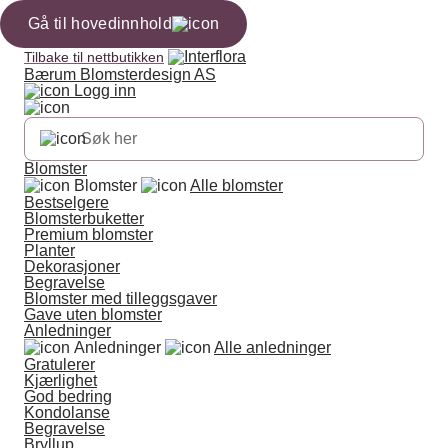
Gå til hovedinnhold
Tilbake til nettbutikken
Bærum Blomsterdesign AS
Logg inn
Blomster
Blomster
Alle blomster
Bestselgere
Blomsterbuketter
Premium blomster
Planter
Dekorasjoner
Begravelse
Blomster med tilleggsgaver
Gave uten blomster
Anledninger
Anledninger
Alle anledninger
Gratulerer
Kjærlighet
God bedring
Kondolanse
Begravelse
Bryllup