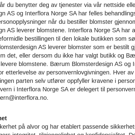
 du benytter deg av tjenester via vår nettside eller
 AS og Interflora Norge SA har felles behandling
rsonopplysninger når du bestiller blomster gjennom
 AS leverer blomstene. Interflora Norge SA har an
reformidle bestillingen til den lokale butikken som s
msterdesign AS leverer blomster som er bestilt gj
m det, eller dersom du ikke har valgt butikk og 
 å levere blomstene. Bærum Blomsterdesign AS og I
for etterlevelse av personvernlovgivningen. Hver av 
ngen parten selv utfører oppfyller kravene i perso
ern i Interflora Norge SA er delegert til personve
ern@interflora.no.
het
kkerhet på alvor og har etablert passende sikkerhets