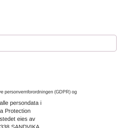
 nye personvernforordningen (GDPR) og
lle persondata i
a Protection
tstedet eies av
 1338 SANDVIKA.