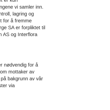
et er kun
ngene vi samler inn.
roll, lagring og
nt for å fremme
e SA er forpliktet til
 AS og Interflora
r nødvendig for å
som mottaker av
r på bakgrunn av vår
ster via