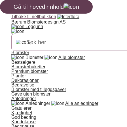
Gå til hovedinnhold
Tilbake til nettbutikken
Bærum Blomsterdesign AS
Logg inn
Blomster
Blomster
Alle blomster
Bestselgere
Blomsterbuketter
Premium blomster
Planter
Dekorasjoner
Begravelse
Blomster med tilleggsgaver
Gave uten blomster
Anledninger
Anledninger
Alle anledninger
Gratulerer
Kjærlighet
God bedring
Kondolanse
Begravelse