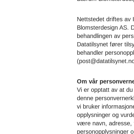
Nettstedet driftes a
Blomsterdesign AS. D
behandlingen av per
Datatilsynet fører ti
behandler personopply
(post@datatilsynet.no
Om vår personvern
Vi er opptatt av at du
denne personvernerkl
vi bruker informasjon
opplysninger og vurde
være navn, adresse, 
personopplysninger o