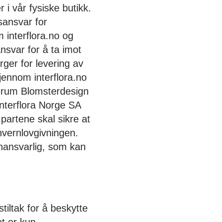
 i vår fysiske butikk.
sansvar for
 interflora.no og
svar for å ta imot
ørger for levering av
ennom interflora.no
Bærum Blomsterdesign
nterflora Norge SA
partene skal sikre at
nvernlovgivningen.
rnansvarlig, som kan
tiltak for å beskytte