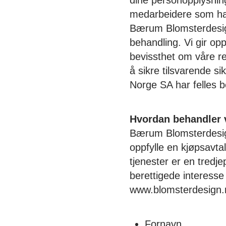
dine personopplysninge
medarbeidere som har 
Bærum Blomsterdesign 
behandling. Vi gir opp
bevissthet om våre ret
å sikre tilsvarende 
Norge SA har felles b
Hvordan behandler 
Bærum Blomsterdesign
oppfylle en kjøpsav
tjenester er en tredj
berettigede interesse i
www.blomsterdesign.n
Fornavn