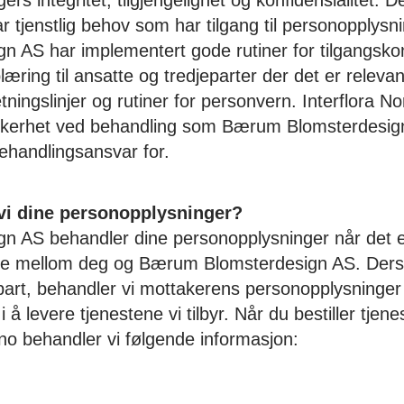
rs integritet, tilgjengelighet og konfidensialitet. D
tjenstlig behov som har tilgang til personopplysni
AS har implementert gode rutiner for tilgangskont
læring til ansatte og tredjeparter der det er releva
ningslinjer og rutiner for personvern. Interflora Norg
sikkerhet ved behandling som Bærum Blomsterdesign
ehandlingsansvar for.
vi dine personopplysninger?
 AS behandler dine personopplysninger når det e
tale mellom deg og Bærum Blomsterdesign AS. Der
epart, behandler vi mottakerens personopplysninge
 å levere tjenestene vi tilbyr. Når du bestiller tjene
o behandler vi følgende informasjon: