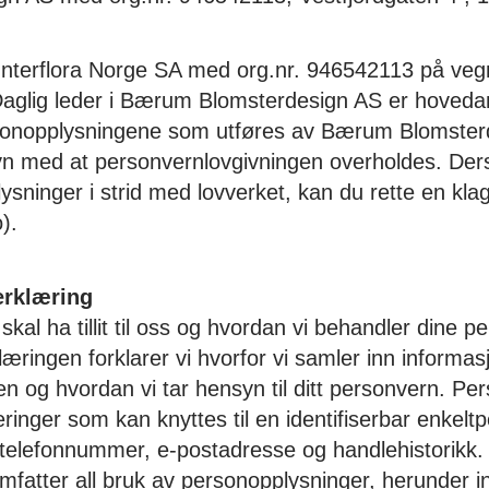
v Interflora Norge SA med org.nr. 946542113 på v
aglig leder i Bærum Blomsterdesign AS er hovedan
sonopplysningene som utføres av Bærum Blomster
lsyn med at personvernlovgivningen overholdes. De
sninger i strid med lovverket, kan du rette en klage
).
erklæring
 skal ha tillit til oss og hvordan vi behandler dine p
æringen forklarer vi hvorfor vi samler inn informa
en og hvordan vi tar hensyn til ditt personvern. Pe
ringer som kan knyttes til en identifiserbar enkelt
telefonnummer, e-postadresse og handlehistorikk.
mfatter all bruk av personopplysninger, herunder i