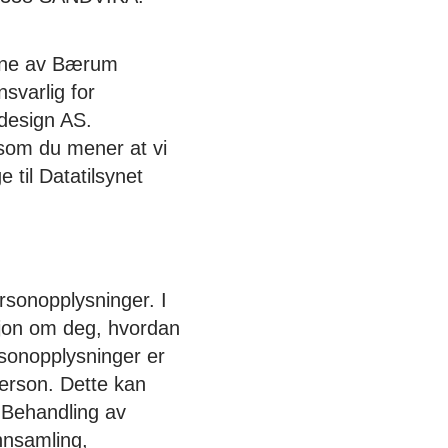
egne av Bærum
svarlig for
design AS.
rsom du mener at vi
 til Datatilsynet
ersonopplysninger. I
sjon om deg, hvordan
rsonopplysninger er
person. Dette kan
 Behandling av
nnsamling,