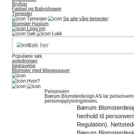
Bryllup
Fødsel og Babyshower
Tjenester
Tjenester
Se alle våre tjenester
Blomster Haslum
Logg inn
Søk
Lukk
Populære søk
anledninger
begravelse
Blomster med tilleggsgaver
Hvor?
Personvern
Bærum Blomsterdesign AS tar personvern p
personopplysningsloven.
Bærum Blomsterdesign
henhold til personve
Regulation). Nettstede
Bærum Blomsterdesig