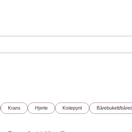
Krans
Hjerte
Kistepynt
Bårebukett/båre