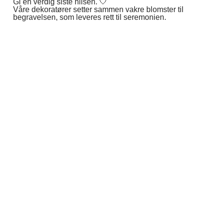
Gi en verdig siste hilsen. 🤍
Våre dekoratører setter sammen vakre blomster til
begravelsen, som leveres rett til seremonien.