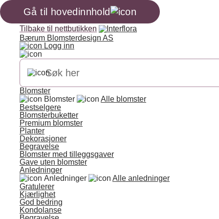
Gå til hovedinnhold
Tilbake til nettbutikken
Bærum Blomsterdesign AS
Logg inn
Blomster
Blomster
Alle blomster
Bestselgere
Blomsterbuketter
Premium blomster
Planter
Dekorasjoner
Begravelse
Blomster med tilleggsgaver
Gave uten blomster
Anledninger
Anledninger
Alle anledninger
Gratulerer
Kjærlighet
God bedring
Kondolanse
Begravelse